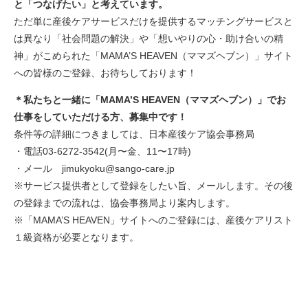
と「つなげたい」と考えています。
ただ単に産後ケアサービスだけを提供するマッチングサービスと
は異なり「社会問題の解決」や「想いやりの心・助け合いの精
神」がこめられた「MAMA’S HEAVEN（ママズヘブン）」サイト
への皆様のご登録、お待ちしております！
＊私たちと一緒に「MAMA’S HEAVEN（ママズヘブン）」でお
仕事をしていただける方、募集中です！
条件等の詳細につきましては、日本産後ケア協会事務局
・電話03-6272-3542(月〜金、11〜17時)
・メール jimukyoku@sango-care.jp
※サービス提供者として登録をしたい旨、メールします。その後
の登録までの流れは、協会事務局より案内します。
※「MAMA’S HEAVEN」サイトへのご登録には、産後ケアリスト
１級資格が必要となります。