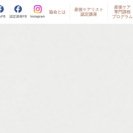
産後ケア
産後ケアリスト
協会とは
専門課程
認定講座
プログラム
Instagram
会
FB
認定講座
FB