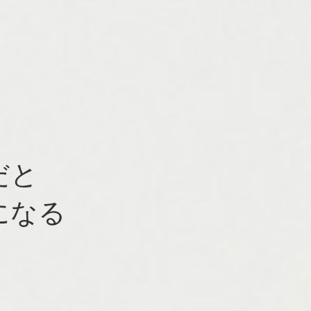
だと
になる