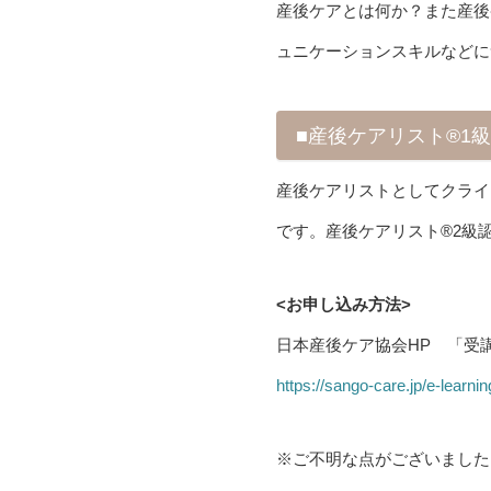
産後ケアとは何か？また産後
ュニケーションスキルなどに
■産後ケアリスト®1
産後ケアリストとしてクライ
です。産後ケアリスト®2級
<お申し込み方法>
日本産後ケア協会HP 「受
https://sango-care.jp/e-learn
※ご不明な点がございました