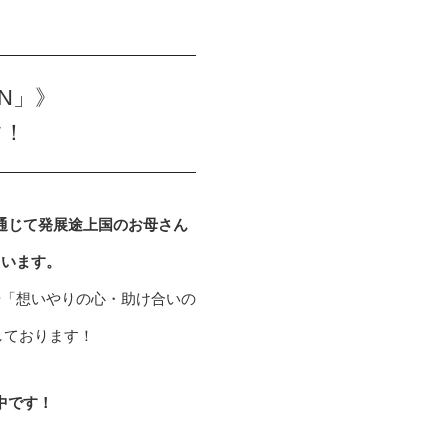
EN」》
す！
を通じて発展途上国のお母さん
ています。
や「想いやりの心・助け合いの
しております！
中です！