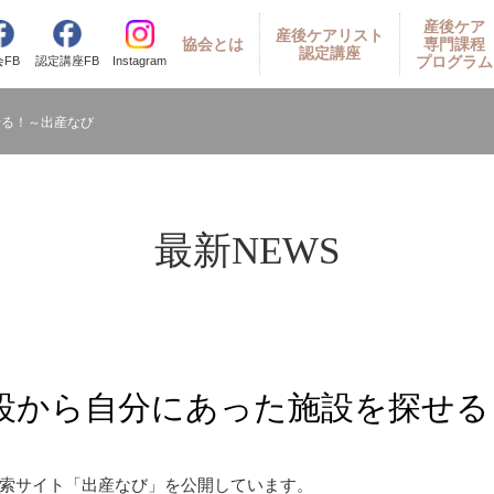
産後ケア
産後ケアリスト
協会とは
専門課程
認定講座
プログラム
Instagram
会
FB
認定講座
FB
せる！～出産なび
最新NEWS
設から自分にあった施設を探せる
索サイト「出産なび」を公開しています。